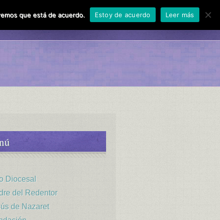
miremos que está de acuerdo.
Estoy de acuerdo
Leer más
aces
Contactar
nú
o Diocesal
re del Redentor
ús de Nazaret