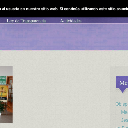
al usuario en nuestro sitio web. Si continúa utilizando este sitio asu
Obispo Diocesal
La Fundación
Colabora
Enl
Ley de Transparencia
Actividades
Me
Obisp
Mad
Jes