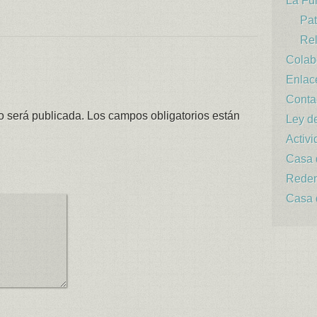
La Fu
Pat
Rel
Colab
Enlac
Conta
o será publicada.
Los campos obligatorios están
Ley d
Activ
Casa 
Reden
Casa 