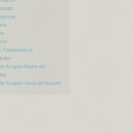
ndación
ronato
igiosas
ora
es
ctar
e Transparencia
idades
de Acogida Madre del
tor
de Acogida Jesús de Nazaret