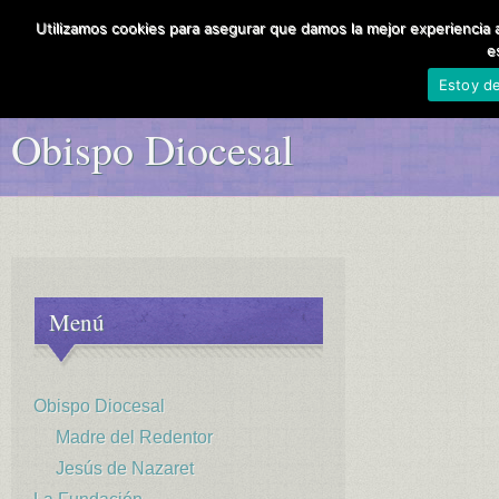
Utilizamos cookies para asegurar que damos la mejor experiencia a
Obispo Diocesal
e
Ley de Transparencia
Estoy d
Obispo Diocesal
Menú
Obispo Diocesal
Madre del Redentor
Jesús de Nazaret