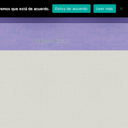
miremos que está de acuerdo.
Estoy de acuerdo
Leer más
aces
Contactar
11 junio, 2013